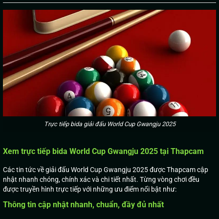
Trực tiếp bida giải đấu World Cup Gwangju 2025
Xem trực tiếp bida World Cup Gwangju 2025 tại Thapcam
Các tin tức về giải đấu World Cup Gwangju 2025 được Thapcam cập
nhật nhanh chóng, chính xác và chi tiết nhất. Từng vòng chơi đều
được truyền hình trực tiếp với những ưu điểm nổi bật như:
Thông tin cập nhật nhanh, chuẩn, đầy đủ nhất