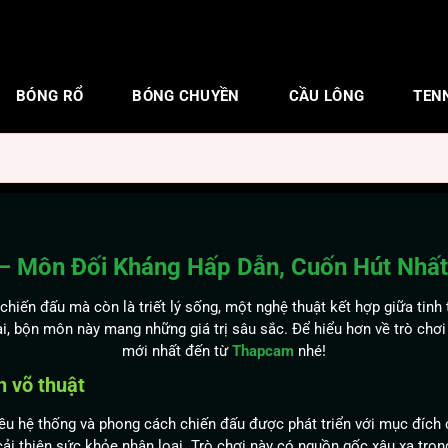
BÓNG RỔ
BÓNG CHUYỀN
CẦU LÔNG
TEN
 – Môn Đối Kháng Hấp Dẫn, Cuốn Hút Nhấ
hiến đấu mà còn là triết lý sống, một nghệ thuật kết hợp giữa tinh
i, bộn môn này mang những giá trị sâu sắc. Để hiểu hơn về trò chơi 
mới nhất đến từ
Thapcam
nhé!
n võ thuật
u hệ thống và phong cách chiến đấu được phát triển với mục đích ch
 cải thiện sức khỏe nhân loại. Trò chơi này có nguồn gốc xâu xa trong