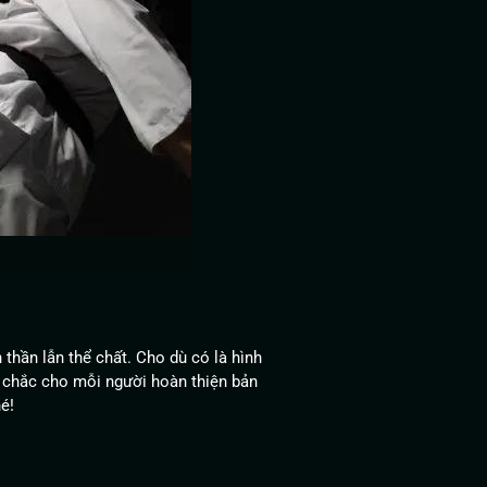
thần lẫn thể chất. Cho dù có là hình
g chắc cho mỗi người hoàn thiện bản
é!