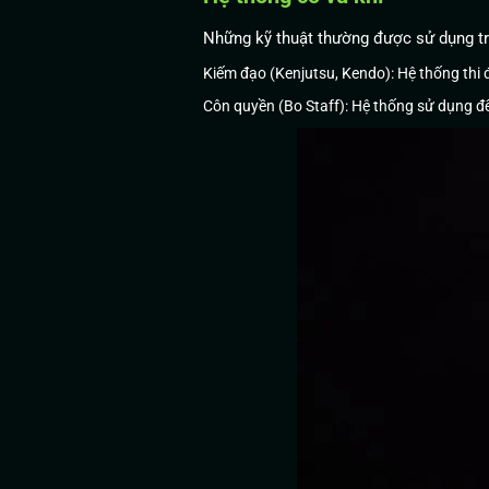
Những kỹ thuật thường được sử dụng tro
Kiếm đạo (Kenjutsu, Kendo): Hệ thống thi
Côn quyền (Bo Staff): Hệ thống sử dụng đến