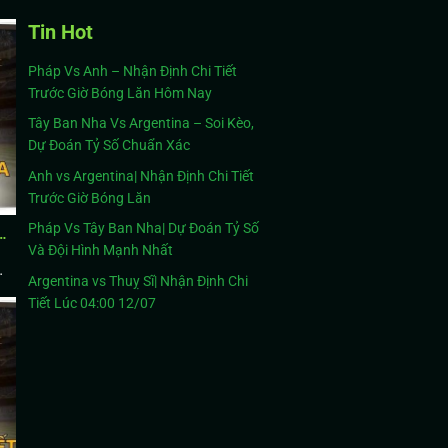
Tin Hot
Pháp Vs Anh – Nhận Định Chi Tiết
Trước Giờ Bóng Lăn Hôm Nay
Tây Ban Nha Vs Argentina – Soi Kèo,
Dự Đoán Tỷ Số Chuẩn Xác
Anh vs Argentina| Nhận Định Chi Tiết
Trước Giờ Bóng Lăn
Pháp Vs Tây Ban Nha| Dự Đoán Tỷ Số
 Đấu MMA Chất Lượng Ở Thapcam
Và Đội Hình Mạnh Nhất
chính là sự lựa...
Argentina vs Thuỵ Sĩ| Nhận Định Chi
Tiết Lúc 04:00 12/07