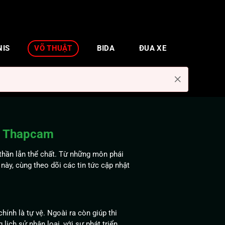
NIS
VÕ THUẬT
BIDA
ĐUA XE
t Thapcam
 thần lẫn thể chất. Từ những môn phái
này, cùng theo dõi các tin tức cập nhật
ính là tự vệ. Ngoài ra còn giúp thi
 lịch sử nhân loại, với sự phát triển