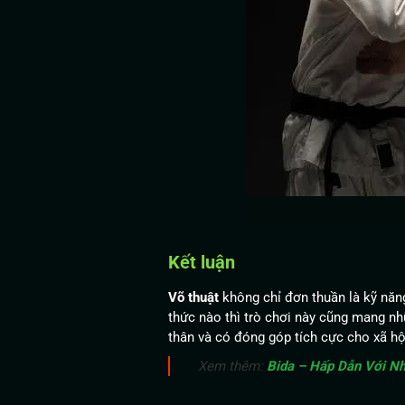
Kết luận
Võ thuật
không chỉ đơn thuần là kỹ năng
thức nào thì trò chơi này cũng mang nh
thân và có đóng góp tích cực cho xã h
Xem thêm:
Bida – Hấp Dẫn Với N