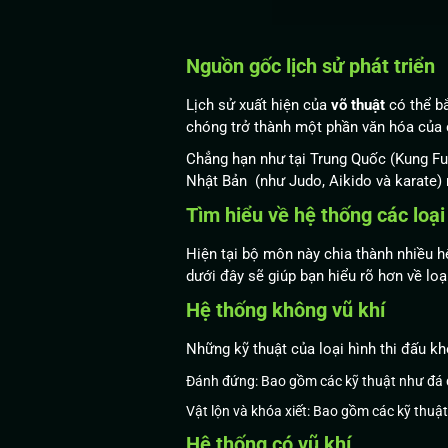
Nguồn gốc lịch sử phát triển
Lịch sử xuất hiện của
võ thuật
có thể bắ
chóng trở thành một phần văn hóa của c
Chẳng hạn như tại Trung Quốc (Kung Fu” 
Nhật Bản (như Judo, Aikido và karate) 
Tìm hiểu về hệ thống các loại
Hiện tại bộ môn này chia thành nhiều hệ 
dưới đây sẽ giúp bạn hiểu rõ hơn về loạ
Hệ thống không vũ khí
Những kỹ thuật của loại hình thi đấu k
Đánh đứng: Bao gồm các kỹ thuật như đá đ
Vật lộn và khóa xiết: Bao gồm các kỹ thuật
Hệ thống có vũ khí