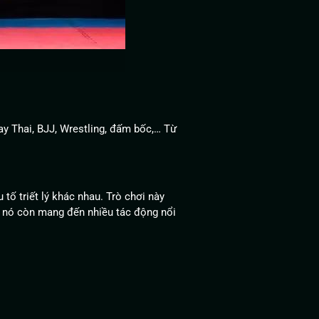
ay Thai, BJJ, Wrestling, đấm bốc,… Từ
tố triết lý khác nhau. Trò chơi này
ra nó còn mang đến nhiều tác động nổi