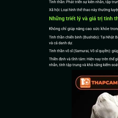
Tinh thần: Phát triển sự kiên nhẫn, tập tru
Xã hội: Loại hình thể thao này thường luy
Những triết lý và giá trị tinh 
Không chỉ giúp nâng cao sức khỏe tr
Tinh thần chiến binh (Bushido): Tại Nhật 
và cả danh dự.
Tinh thần võ sĩ (Samurai, Võ sĩ quyền): g
Thiền định và tĩnh tâm: Hiện nay trên thế g
nhẫn, tính tập trung và khả năng kiểm soá