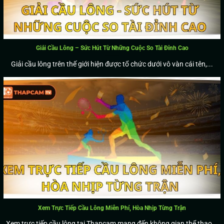
Giải Cầu Lông – Sức Hút Từ Những Cuộc So Tài Đỉnh Cao
Giải cầu lông trên thế giới hiện được tổ chức dưới vô vàn cái tên,...
Xem Trực Tiếp Cầu Lông Miễn Phí, Hòa Nhịp Từng Trận
Xem trực tiếp cầu lông tại Thapcam mang đến không gian thể thao sôi động...