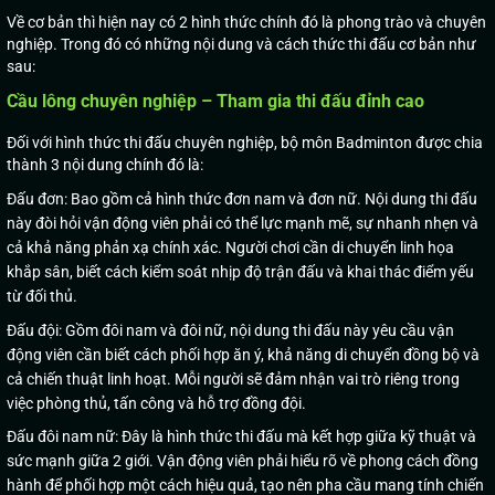
Về cơ bản thì hiện nay có 2 hình thức chính đó là phong trào và chuyên
nghiệp. Trong đó có những nội dung và cách thức thi đấu cơ bản như
sau:
Cầu lông chuyên nghiệp – Tham gia thi đấu đỉnh cao
Đối với hình thức thi đấu chuyên nghiệp, bộ môn Badminton được chia
thành 3 nội dung chính đó là:
Đấu đơn: Bao gồm cả hình thức đơn nam và đơn nữ. Nội dung thi đấu
này đòi hỏi vận động viên phải có thể lực mạnh mẽ, sự nhanh nhẹn và
cả khả năng phản xạ chính xác. Người chơi cần di chuyển linh họa
khắp sân, biết cách kiểm soát nhịp độ trận đấu và khai thác điểm yếu
từ đối thủ.
Đấu đội: Gồm đôi nam và đôi nữ, nội dung thi đấu này yêu cầu vận
động viên cần biết cách phối hợp ăn ý, khả năng di chuyển đồng bộ và
cả chiến thuật linh hoạt. Mỗi người sẽ đảm nhận vai trò riêng trong
việc phòng thủ, tấn công và hỗ trợ đồng đội.
Đấu đôi nam nữ: Đây là hình thức thi đấu mà kết hợp giữa kỹ thuật và
sức mạnh giữa 2 giới. Vận động viên phải hiểu rõ về phong cách đồng
hành để phối hợp một cách hiệu quả, tạo nên pha cầu mang tính chiến