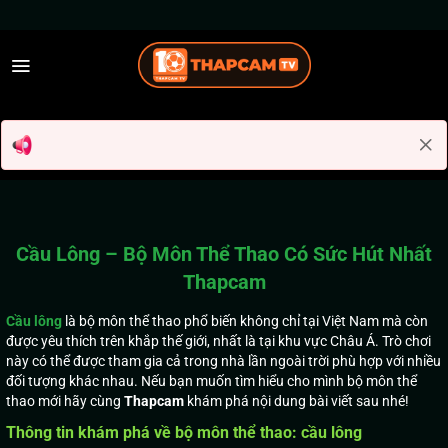
Bỏ
qua
nội
dung
Cầu Lông – Bộ Môn Thể Thao Có Sức Hút Nhất
Thapcam
Cầu lông
là bộ môn thể thao phổ biến không chỉ tại Việt Nam mà còn
được yêu thích trên khắp thế giới, nhất là tại khu vực Châu Á. Trò chơi
này có thể được tham gia cả trong nhà lần ngoài trời phù hợp với nhiều
đối tượng khác nhau. Nếu bạn muốn tìm hiểu cho mình bộ môn thể
thao mới hãy cùng
Thapcam
khám phá nội dung bài viết sau nhé!
Thông tin khám phá về bộ môn thể thao: cầu lông