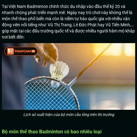
Tại Việt Nam Badminton chính thức du nhập vào đầu thế kỷ 20 và
nhanh chóng phát triển mạnh mẽ. Ngày nay trò chơi này không thể là
môn thể thao phổ biến mà còn là niềm tự hào quốc gia với nhiều vận
động viên nổi tiếng như: Vũ Thị Trang, Lê Đức Phát hay Vũ Tiến Minh,…
góp mặt tại các đấu trường quốc tế và được nhiều người hâm mộ khắp
nơi biết đến:
Lịch sử xuất hiện của bộ môn cầu lông trên thị trường
Bộ môn thể thao Badminton có bao nhiêu loại