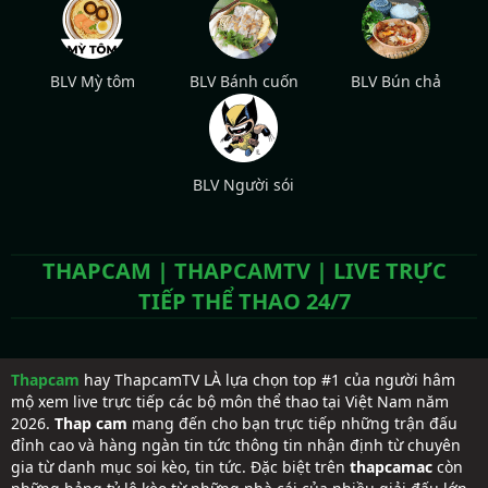
BLV Mỳ tôm
BLV Bánh cuốn
BLV Bún chả
BLV Người sói
THAPCAM | THAPCAMTV | LIVE TRỰC
TIẾP THỂ THAO 24/7
Thapcam
hay ThapcamTV LÀ lựa chọn top #1 của người hâm
mộ xem live trực tiếp các bộ môn thể thao tại Việt Nam năm
2026.
Thap cam
mang đến cho bạn trực tiếp những trận đấu
đỉnh cao và hàng ngàn tin tức thông tin nhận định từ chuyên
gia từ danh mục soi kèo, tin tức. Đặc biệt trên
thapcamac
còn