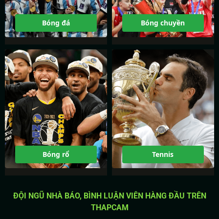
Bóng đá
Bóng chuyền
Bóng rổ
Tennis
ĐỘI NGŨ NHÀ BÁO, BÌNH LUẬN VIÊN HÀNG ĐẦU TRÊN
THAPCAM