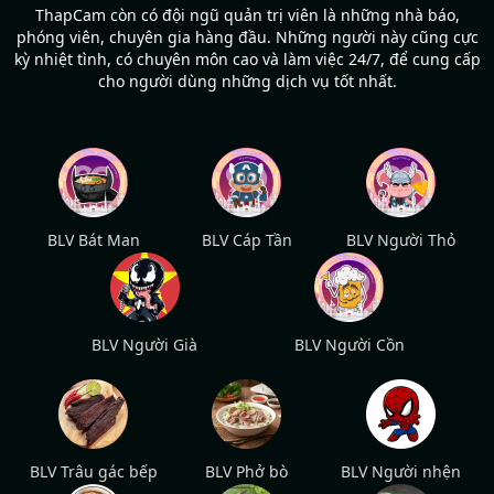
ThapCam còn có đội ngũ quản trị viên là những nhà báo,
phóng viên, chuyên gia hàng đầu. Những người này cũng cực
kỳ nhiệt tình, có chuyên môn cao và làm việc 24/7, để cung cấp
cho người dùng những dịch vụ tốt nhất.
BLV Bát Man
BLV Cáp Tần
BLV Người Thỏ
BLV Người Già
BLV Người Cồn
BLV Trâu gác bếp
BLV Phở bò
BLV Người nhện