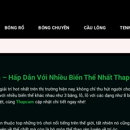
BÓNG RỔ
BÓNG CHUYỀN
CẦU LÔNG
TEN
a – Hấp Dẫn Với Nhiều Biến Thể Nhất Tha
iải trí hot nhất trên thị trường hiện nay, không chỉ thu hút người c
với nhiều biến thể khác nhau như 3 băng, lỗ, lỗ với các dạng như 8 bi
iệt, cùng
Thapcam
cập nhật chi tiết ngay nhé!
 thuộc top những trò chơi nổi tiếng trên thế giới, tất nhiên nó cũng
yện về thể chất mà còn là bộ môn thể thao rèn luyện về trí óc.