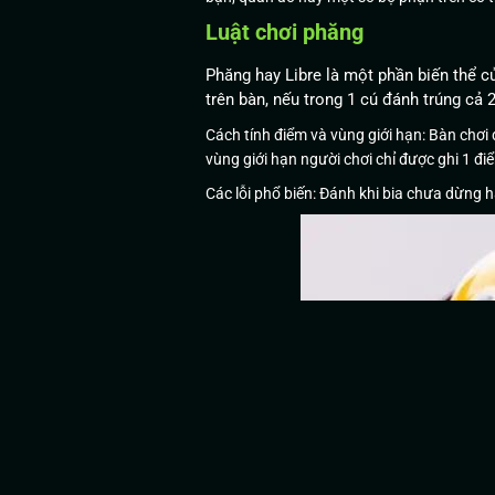
Luật chơi phăng
Phăng hay Libre là một phần biến thể c
trên bàn, nếu trong 1 cú đánh trúng cả 2
Cách tính điểm và vùng giới hạn: Bàn chơi
vùng giới hạn người chơi chỉ được ghi 1 điể
Các lỗi phổ biến: Đánh khi bia chưa dừng 