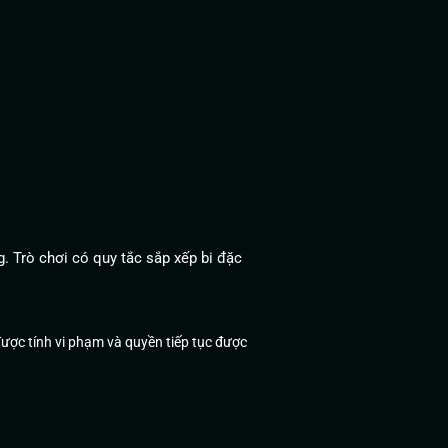
g. Trò chơi có quy tắc sắp xếp bi đặc
được tính vi phạm và quyền tiếp tục được