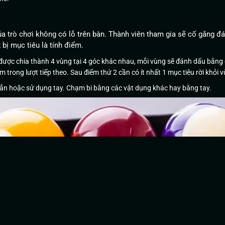
ủa trò chơi không có lỗ trên bàn. Thành viên tham gia sẽ cố gắng đ
 bị mục tiêu là tính điểm.
 được chia thành 4 vùng tại 4 góc khác nhau, mỗi vùng sẽ đánh dấu bằng 
m trong lượt tiếp theo. Sau điểm thứ 2 cần có ít nhất 1 mục tiêu rời khỏi v
hẳn hoặc sử dụng tay. Chạm bi bằng các vật dụng khác hay bằng tay.