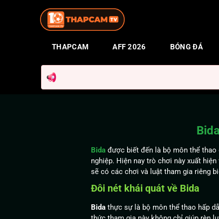
Bỏ
qua
nội
dung
THAPCAM
AFF 2026
BÓNG ĐÁ
Bid
Bida
được biết đến là bộ môn thể thao g
nghiệp. Hiện nay trò chơi này xuất hiện 
sẽ có các chơi và luật tham gia riêng b
Đôi nét khái quát về Bida
Bida
thực sự là bộ môn thể thao hấp dẫn
thức tham gia này không chỉ giúp rèn lu