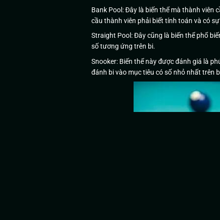
Bank Pool: Đây là biến thể mà thành viên c
cầu thành viên phải biết tính toán và có sự
Straight Pool: Đây cũng là biến thể phổ bi
số tương ứng trên bi.
Snooker: Biến thể này được đánh giá là phứ
đánh bi vào mục tiêu có số nhỏ nhất trên 