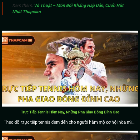
Xem thêm:
Võ Thuật – Môn Đối Kháng Hấp Dẫn, Cuốn Hút
Nhất Thapcam
Trực Tiếp Tennis Hôm Nay, Những Pha Giao Bóng Đỉnh Cao
Theo dõi trực tiếp tennis đem đến cho người hâm mộ cơ hội hòa mình...