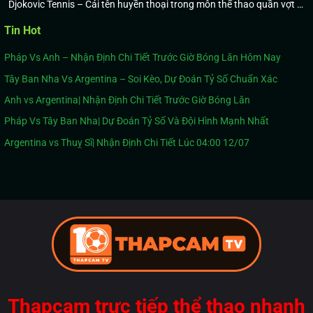
Djokovic Tennis – Cái tên huyền thoại trong môn thể thao quần vợt mà ai...
Tin Hot
Pháp Vs Anh – Nhận Định Chi Tiết Trước Giờ Bóng Lăn Hôm Nay
Tây Ban Nha Vs Argentina – Soi Kèo, Dự Đoán Tỷ Số Chuẩn Xác
Anh vs Argentina| Nhận Định Chi Tiết Trước Giờ Bóng Lăn
Pháp Vs Tây Ban Nha| Dự Đoán Tỷ Số Và Đội Hình Mạnh Nhất
Argentina vs Thuỵ Sĩ| Nhận Định Chi Tiết Lúc 04:00 12/07
Thapcam trực tiếp thể thao nhanh