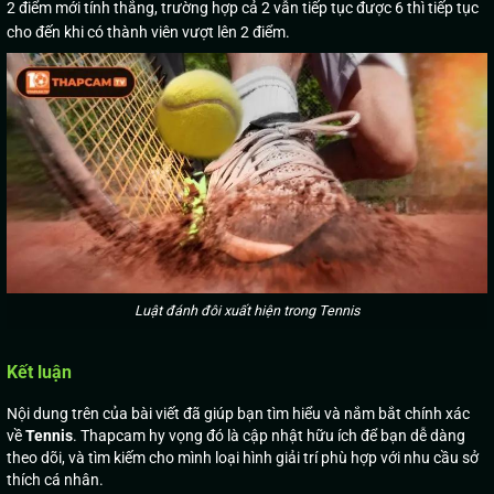
2 điểm mới tính thắng, trường hợp cả 2 vẫn tiếp tục được 6 thì tiếp tục
cho đến khi có thành viên vượt lên 2 điểm.
Luật đánh đôi xuất hiện trong Tennis
Kết luận
Nội dung trên của bài viết đã giúp bạn tìm hiểu và nắm bắt chính xác
về
Tennis
. Thapcam hy vọng đó là cập nhật hữu ích để bạn dễ dàng
theo dõi, và tìm kiếm cho mình loại hình giải trí phù hợp với nhu cầu sở
thích cá nhân.