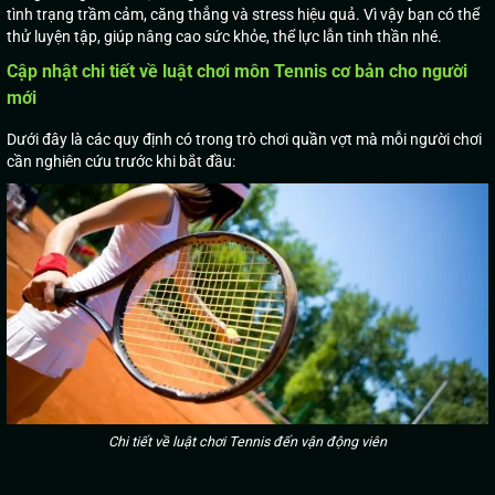
tình trạng trầm cảm, căng thẳng và stress hiệu quả. Vì vậy bạn có thể
thử luyện tập, giúp nâng cao sức khỏe, thể lực lẫn tinh thần nhé.
Cập nhật chi tiết về luật chơi môn Tennis cơ bản cho người
mới
Dưới đây là các quy định có trong trò chơi quần vợt mà mỗi người chơi
cần nghiên cứu trước khi bắt đầu:
Chi tiết về luật chơi Tennis đến vận động viên