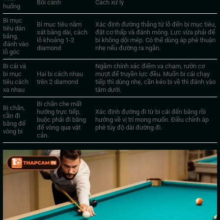
Bối cảnh
Cách xử lý
huống
Bi mục
Bi mục tiêu nằm
Xác định đường thẳng từ lỗ đến bi mục tiêu,
tiêu dán
sát băng dài, cách
đặt cơ thấp và đánh mỏng. Lực vừa phải để
băng,
lỗ khoảng 1-2
bi không dội mép. Có thể dùng áp phê thuận
đánh vào
diamond
nhẹ nếu đường ra ngắn.
lỗ góc
Bi cái và
Ngắm chính xác điểm va chạm, rướn cơ
bi mục
Hai bi cách nhau
mượt để truyền lực đều. Muốn bi cái chạy
tiêu cách
trên 2 diamond
tiếp thì dùng nhẹ, cần kéo bi về thì đánh vào
xa nhau
tâm dưới.
Bi chắn che mất
Bị chắn,
hướng trực tiếp,
Xác định đường đi từ bi cái đến băng rồi
cần đi
buộc phải đi băng
hướng về vị trí mong muốn. Điều chỉnh áp
băng để
để vòng qua vật
phê tùy độ dài đường đi.
vòng bi
cản.