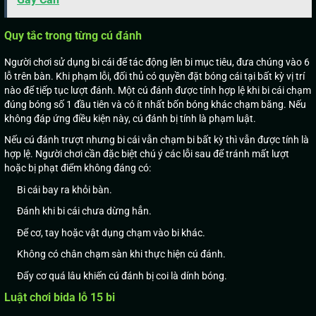
Quy tắc trong từng cú đánh
Người chơi sử dụng bi cái để tác động lên bi mục tiêu, đưa chúng vào 6
lỗ trên bàn. Khi phạm lỗi, đối thủ có quyền đặt bóng cái tại bất kỳ vị trí
nào để tiếp tục lượt đánh. Một cú đánh được tính hợp lệ khi bi cái chạm
đúng bóng số 1 đầu tiên và có ít nhất bốn bóng khác chạm băng. Nếu
không đáp ứng điều kiện này, cú đánh bị tính là phạm luật.
Nếu cú đánh trượt nhưng bi cái vẫn chạm bi bất kỳ thì vẫn được tính là
hợp lệ. Người chơi cần đặc biệt chú ý các lỗi sau để tránh mất lượt
hoặc bị phạt điểm không đáng có:
Bi cái bay ra khỏi bàn.
Đánh khi bi cái chưa dừng hẳn.
Để cơ, tay hoặc vật dụng chạm vào bi khác.
Không có chân chạm sàn khi thực hiện cú đánh.
Đẩy cơ quá lâu khiến cú đánh bị coi là dính bóng.
Luật chơi bida lỗ 15 bi