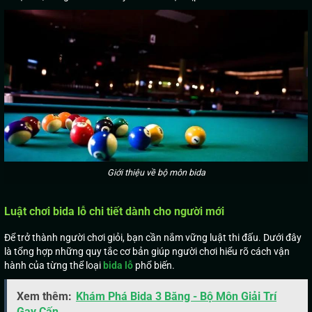
Giới thiệu về bộ môn bida
Luật chơi bida lỗ chi tiết dành cho người mới
Để trở thành người chơi giỏi, bạn cần nắm vững luật thi đấu. Dưới đây
là tổng hợp những quy tắc cơ bản giúp người chơi hiểu rõ cách vận
hành của từng thể loại
bida lỗ
phổ biến.
Xem thêm:
Khám Phá Bida 3 Băng - Bộ Môn Giải Trí
Gay Cấn