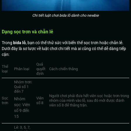
Chi tiết luật chơi bida lỗ dành cho newbie
Dạng sọc trơn và chẵn lẻ
Trong
bida lỗ
, bạn có thể thử sức với biến thể sọc trơn hoặc chẵn lẻ.
Dưới đây là sơ lược về luật chơi chi tiết mà ai cũng có thể dễ dàng tiếp
cận:
Quả
Thể
Phân loại
quyết
Cách chiến thắng
loại
định
Nhóm trơn:
Quả số 1
đến 7
Người chơi phải đưa hết viên sọc hoặc trơn trong
Sọc
Viên
Nhóm
nhóm của mình vào lỗ, sau đó mới được đánh
trơn
số 8
sọc: Viên
viên số 8 để thắng trận.
số 9 đến
15
Lẻ: 3, 5, 7,