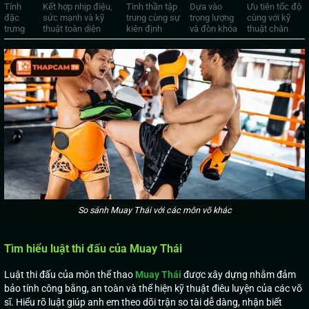
Tính
Kết hợp nhịp điệu,
Tinh thần tập
Dựa vào
Ưu tiên tốc độ
đặc
sức mạnh và kỹ
trung cùng sự
trọng lượng
cùng với kỹ
trưng
thuật toàn diện
kiên định
và đòn khóa
thuật chân
So sánh Muay Thái với các môn võ khác
Tìm hiểu luật thi đấu của Muay Thái
Luật thi đấu của môn thể thao
Muay Thái
được xây dựng nhằm đảm
bảo tính công bằng, an toàn và thể hiện kỹ thuật điêu luyện của các võ
sĩ. Hiểu rõ luật giúp anh em theo dõi trận so tài dễ dàng, nhận biết