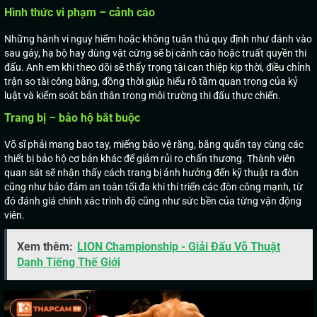
Hình thức vi phạm – cảnh cáo
Những hành vi nguy hiểm hoặc không tuân thủ quy định như đánh vào
sau gáy, hạ bộ hay dùng vật cứng sẽ bị cảnh cáo hoặc truất quyền thi
đấu. Anh em khi theo dõi sẽ thấy trọng tài can thiệp kịp thời, điều chỉnh
trận so tài công bằng, đồng thời giúp hiểu rõ tầm quan trọng của kỷ
luật và kiểm soát bản thân trong môi trường thi đấu thực chiến.
Trang bị – bảo hộ bắt buộc
Võ sĩ phải mang bao tay, miếng bảo vệ răng, băng quấn tay cùng các
thiết bị bảo hộ cơ bản khác để giảm rủi ro chấn thương. Thành viên
quan sát sẽ nhận thấy cách trang bị ảnh hưởng đến kỹ thuật ra đòn
cũng như bảo đảm an toàn tối đa khi thi triển các đòn công mạnh, từ
đó đánh giá chính xác trình độ cũng như sức bền của từng vận động
viên.
Xem thêm:
LION Championship - Giải Đấu Võ Thuật
Danh Tiếng Thế Giới