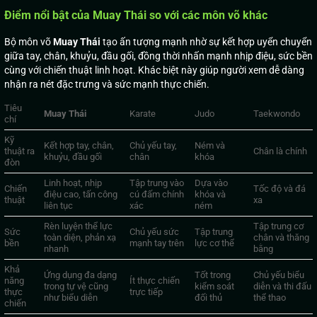
Điểm nổi bật của Muay Thái so với các môn võ khác
Bộ môn võ
Muay
Thái
tạo ấn tượng mạnh nhờ sự kết hợp uyển chuyển
giữa tay, chân, khuỷu, đầu gối, đồng thời nhấn mạnh nhịp điệu, sức bền
cùng với chiến thuật linh hoạt. Khác biệt này giúp người xem dễ dàng
nhận ra nét đặc trưng và sức mạnh thực chiến.
Tiêu
Muay Thái
Karate
Judo
Taekwondo
chí
Kỹ
Kết hợp tay, chân,
Chủ yếu tay,
Ném và
thuật ra
Chân là chính
khuỷu, đầu gối
chân
khóa
đòn
Linh hoạt, nhịp
Tập trung vào
Dựa vào
Chiến
Tốc độ và đá
điệu cao, tấn công
cú đấm chính
khóa và
thuật
xa
liên tục
xác
ném
Rèn luyện thể lực
Tập trung cơ
Sức
Chủ yếu sức
Tập trung
toàn diện, phản xạ
chân và thăng
bền
mạnh tay trên
lực cơ thể
nhanh
bằng
Khả
Ứng dụng đa dạng
Tốt trong
Chủ yếu biểu
năng
Ít thực chiến
trong tự vệ cũng
kiểm soát
diễn và thi đấu
thực
trực tiếp
như biểu diễn
đối thủ
thể thao
chiến