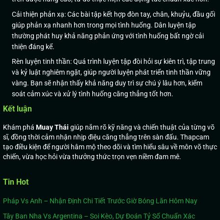
Cải thiện phản xạ: Các bài tập kết hợp đòn tay, chân, khuỷu, đầu gối
giúp phản xạ nhanh hơn trong mọi tình huống. Dân luyện tập
thường phát huy khả năng phản ứng với tình huống bất ngờ cải
thiện đáng kể.
Rèn luyện tinh thần: Quá trình luyện tập đòi hỏi sự kiên trì, tập trung
và kỷ luật nghiêm ngặt, giúp người luyện phát triển tinh thần vững
vàng. Bạn sẽ nhận thấy khả năng duy trì sự chú ý lâu hơn, kiểm
soát cảm xúc và xử lý tình huống căng thẳng tốt hơn.
Kết luận
Khám phá
Muay
Thái
giúp nắm rõ kỹ năng và chiến thuật của từng võ
sĩ, đồng thời cảm nhận nhịp điệu căng thẳng trên sàn đấu. Thapcam
tạo điều kiện để người hâm mộ theo dõi và tìm hiểu sâu về môn võ thực
chiến, vừa học hỏi vừa thưởng thức trọn vẹn niềm đam mê.
Tin Hot
Pháp Vs Anh – Nhận Định Chi Tiết Trước Giờ Bóng Lăn Hôm Nay
Tây Ban Nha Vs Argentina – Soi Kèo, Dự Đoán Tỷ Số Chuẩn Xác