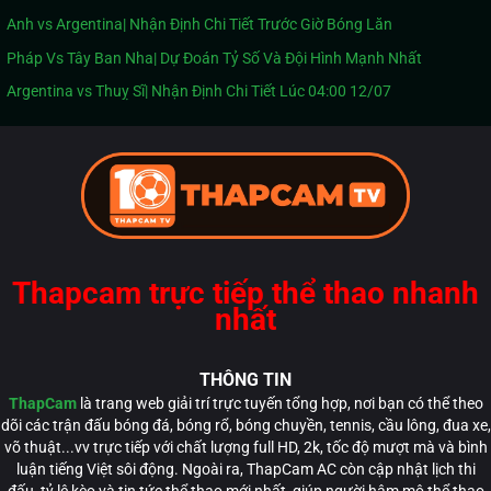
Anh vs Argentina| Nhận Định Chi Tiết Trước Giờ Bóng Lăn
Pháp Vs Tây Ban Nha| Dự Đoán Tỷ Số Và Đội Hình Mạnh Nhất
Argentina vs Thuỵ Sĩ| Nhận Định Chi Tiết Lúc 04:00 12/07
Thapcam trực tiếp thể thao nhanh
nhất
THÔNG TIN
ThapCam
là trang web giải trí trực tuyến tổng hợp, nơi bạn có thể theo
dõi các trận đấu bóng đá, bóng rổ, bóng chuyền, tennis, cầu lông, đua xe,
võ thuật...vv trực tiếp với chất lượng full HD, 2k, tốc độ mượt mà và bình
luận tiếng Việt sôi động. Ngoài ra, ThapCam AC còn cập nhật lịch thi
đấu, tỷ lệ kèo và tin tức thể thao mới nhất, giúp người hâm mộ thể thao