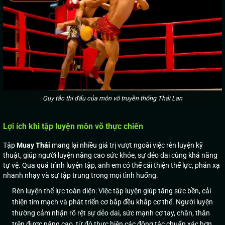
Quy tắc thi đấu của môn võ truyền thống Thái Lan
Lợi ích khi tập luyện môn võ thực chiến
Tập
Muay
Thái
mang lại nhiều giá trị vượt ngoài việc rèn luyện kỹ
thuật, giúp người luyện nâng cao sức khỏe, sự dẻo dai cùng khả năng
tự vệ. Qua quá trình luyện tập, anh em có thể cải thiện thể lực, phản xạ
nhanh nhạy và sự tập trung trong mọi tình huống.
Rèn luyện thể lực toàn diện: Việc tập luyện giúp tăng sức bền, cải
thiện tim mạch và phát triển cơ bắp đều khắp cơ thể. Người luyện
thường cảm nhận rõ rệt sự dẻo dai, sức mạnh cơ tay, chân, thân
trên được nâng cao, từ đó thực hiện các động tác chuẩn xác hơn.