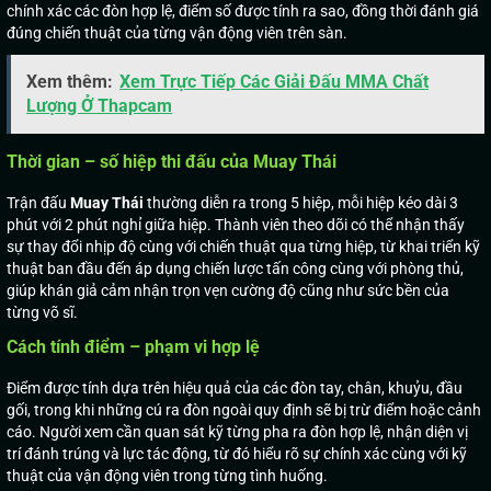
chính xác các đòn hợp lệ, điểm số được tính ra sao, đồng thời đánh giá
đúng chiến thuật của từng vận động viên trên sàn.
Xem thêm:
Xem Trực Tiếp Các Giải Đấu MMA Chất
Lượng Ở Thapcam
Thời gian – số hiệp thi đấu của Muay Thái
Trận đấu
Muay
Thái
thường diễn ra trong 5 hiệp, mỗi hiệp kéo dài 3
phút với 2 phút nghỉ giữa hiệp. Thành viên theo dõi có thể nhận thấy
sự thay đổi nhịp độ cùng với chiến thuật qua từng hiệp, từ khai triển kỹ
thuật ban đầu đến áp dụng chiến lược tấn công cùng với phòng thủ,
giúp khán giả cảm nhận trọn vẹn cường độ cũng như sức bền của
từng võ sĩ.
Cách tính điểm – phạm vi hợp lệ
Điểm được tính dựa trên hiệu quả của các đòn tay, chân, khuỷu, đầu
gối, trong khi những cú ra đòn ngoài quy định sẽ bị trừ điểm hoặc cảnh
cáo. Người xem cần quan sát kỹ từng pha ra đòn hợp lệ, nhận diện vị
trí đánh trúng và lực tác động, từ đó hiểu rõ sự chính xác cùng với kỹ
thuật của vận động viên trong từng tình huống.