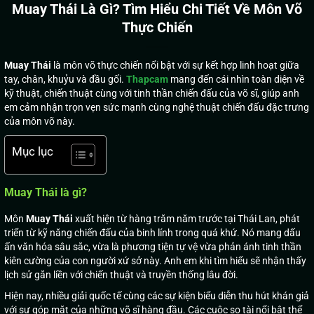
Muay Thái Là Gì? Tìm Hiểu Chi Tiết Về Môn Võ
Thực Chiến
Muay Thái
là môn võ thực chiến nổi bật với sự kết hợp linh hoạt giữa
tay, chân, khuỷu và đầu gối.
Thapcam
mang đến cái nhìn toàn diện về
kỹ thuật, chiến thuật cùng với tinh thần chiến đấu của võ sĩ, giúp anh
em cảm nhận trọn vẹn sức mạnh cùng nghệ thuật chiến đấu đặc trưng
của môn võ này.
Mục lục
Muay Thái là gì?
Môn
Muay
Thái
xuất hiện từ hàng trăm năm trước tại Thái Lan, phát
triển từ kỹ năng chiến đấu của binh lính trong quá khứ. Nó mang dấu
ấn văn hóa sâu sắc, vừa là phương tiện tự vệ vừa phản ánh tinh thần
kiên cường của con người xứ sở này. Anh em khi tìm hiểu sẽ nhận thấy
lịch sử gắn liền với chiến thuật và truyền thống lâu đời.
Hiện nay, nhiều giải quốc tế cùng các sự kiện biểu diễn thu hút khán giả
với sự góp mặt của những võ sĩ hàng đầu. Các cuộc so tài nổi bật thể