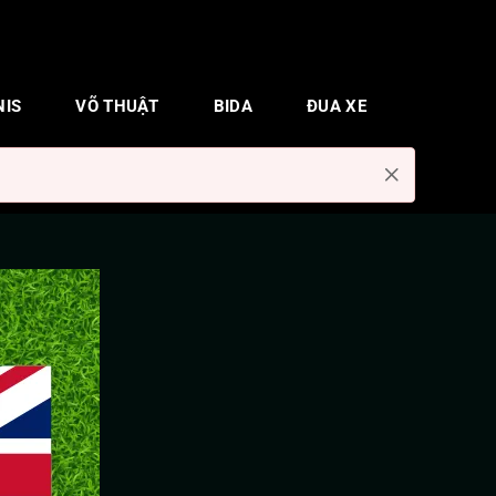
NIS
VÕ THUẬT
BIDA
ĐUA XE