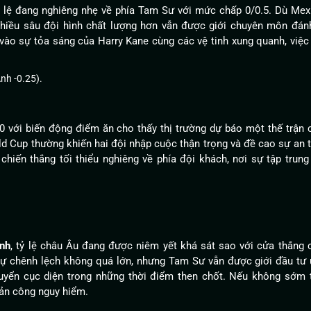
ỷ lệ đang nghiêng nhẹ về phía Tam Sư với mức chấp 0/0.5. Dù Mexi
hiều sâu đội hình chất lượng hơn vẫn được giới chuyên môn đán
 vào sự tỏa sáng của Harry Kane cùng các vệ tinh xung quanh, việc
nh -0.25).
2.0 với biến động điểm ăn cho thấy thị trường dự báo một thế trận 
ld Cup thường khiến hai đội nhập cuộc thận trọng và đề cao sự an 
hiến thắng tối thiểu nghiêng về phía đội khách, nơi sự tập trung
nh
, tỷ lệ châu Âu đang được niêm yết khá sát sao với cửa thắng 
sự chênh lệch không quá lớn, nhưng Tam Sư vẫn được giới đầu tư 
uyển cục diện trong những thời điểm then chốt. Nếu không sớm
hản công nguy hiểm.