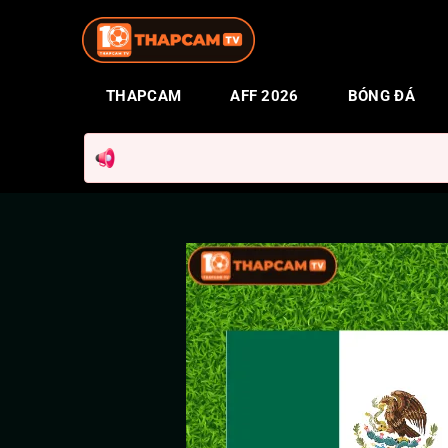
Bỏ
qua
nội
dung
THAPCAM
AFF 2026
BÓNG ĐÁ