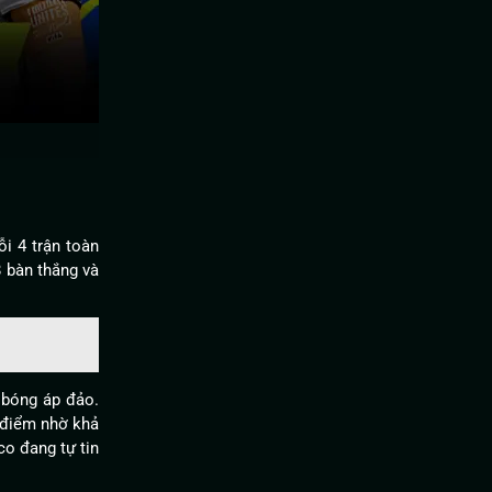
i 4 trận toàn
8 bàn thắng và
t bóng áp đảo.
t điểm nhờ khả
co đang tự tin