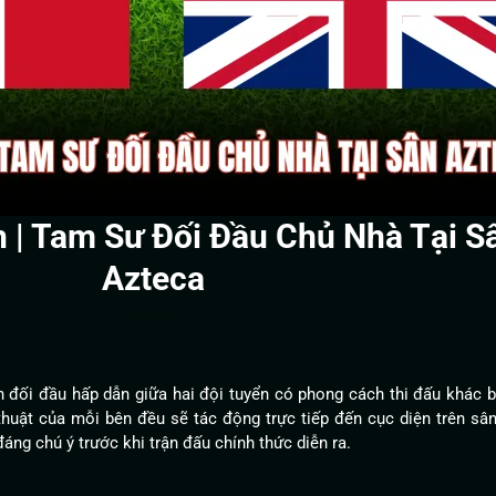
 | Tam Sư Đối Đầu Chủ Nhà Tại S
Azteca
ối đầu hấp dẫn giữa hai đội tuyển có phong cách thi đấu khác b
thuật của mỗi bên đều sẽ tác động trực tiếp đến cục diện trên sân.
áng chú ý trước khi trận đấu chính thức diễn ra.