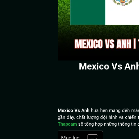
Mexico Vs Anh
Mexico Vs Anh
hứa hẹn mang đến màn đ
gần đây, chất lượng đội hình và chiến 
Thapcam
sẽ tổng hợp những thông tin đ
Mục lục