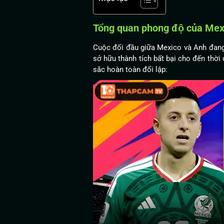
Tổng quan phong độ của Me
Cuộc đối đầu giữa Mexico và Anh đang 
sở hữu thành tích bất bại cho đến thờ
sắc hoàn toàn đối lập: