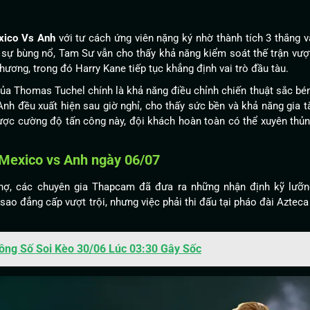
xico Vs Anh
với tư cách ứng viên nặng ký nhờ thành tích 3 thắng v
c sự bùng nổ, Tam Sư vẫn cho thấy khả năng kiểm soát thế trận vượt
hương, trong đó Harry Kane tiếp tục khẳng định vai trò đầu tàu.
ủa Thomas Tuchel chính là khả năng điều chỉnh chiến thuật sắc bén
nh đều xuất hiện sau giờ nghỉ, cho thấy sức bền và khả năng gia t
ược cường độ tấn công này, đội khách hoàn toàn có thể xuyên thủ
 Mexico vs Anh ngày 06/07
nợ, các chuyên gia Thapcam đã đưa ra những nhận định kỹ lưỡn
sao đẳng cấp vượt trội, nhưng việc phải thi đấu tại pháo đài Aztec
ông Số Soi Kèo 30/06 Lúc 03:30 Gây Sốc