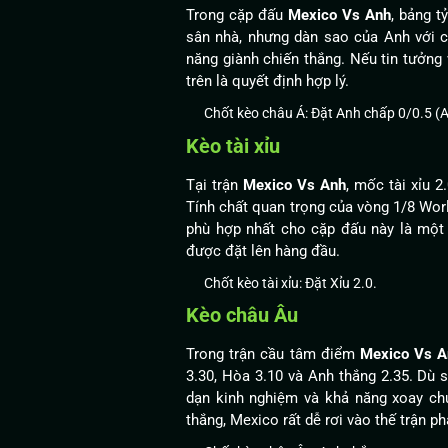
Trong cặp đấu
Mexico Vs Anh
, bảng t
sân nhà, nhưng dàn sao của Anh với c
năng giành chiến thắng. Nếu tin tưởng
trên là quyết định hợp lý.
Chốt kèo châu Á: Đặt Anh chấp 0/0.5 (A
Kèo tài xỉu
Tại trận
Mexico Vs Anh
, mốc tài xỉu 
Tính chất quan trọng của vòng 1/8 Wor
phù hợp nhất cho cặp đấu này là một c
được đặt lên hàng đầu.
Chốt kèo tài xỉu: Đặt Xỉu 2.0.
Kèo châu Âu
Trong trận cầu tâm điểm
Mexico Vs A
3.30, Hòa 3.10 và Anh thắng 2.35. Dù 
dạn kinh nghiệm và khả năng xoay ch
thắng, Mexico rất dễ rơi vào thế trận p