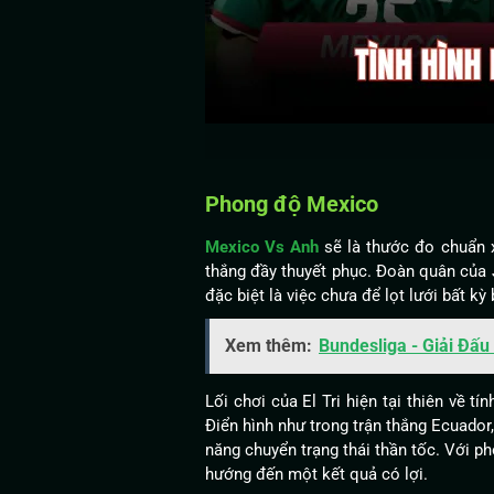
Phong độ Mexico
Mexico Vs Anh
sẽ là thước đo chuẩn x
thắng đầy thuyết phục. Đoàn quân của J
đặc biệt là việc chưa để lọt lưới bất kỳ
Xem thêm:
Bundesliga - Giải Đấ
Lối chơi của El Tri hiện tại thiên về t
Điển hình như trong trận thắng Ecuador
năng chuyển trạng thái thần tốc. Với p
hướng đến một kết quả có lợi.