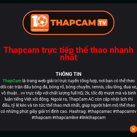
Thapcam trực tiếp thể thao nhanh
nhất
THÔNG TIN
ThapCam
là trang web giải trí trực tuyến tổng hợp, nơi bạn có thể theo
dõi các trận đấu bóng đá, bóng rổ, bóng chuyền, tennis, cầu lông, đua xe,
võ thuật...vv trực tiếp với chất lượng full HD, 2k, tốc độ mượt mà và bình
luận tiếng Việt sôi động. Ngoài ra, ThapCam AC còn cập nhật lịch thi
đấu, tỷ lệ kèo và tin tức thể thao mới nhất, giúp người hâm mộ thể thao
có những phút giây giải trí đỉnh cao. Hashtag: #thapcamac #thapcamtv
#thapcam #thapcamlive #linkthapcam