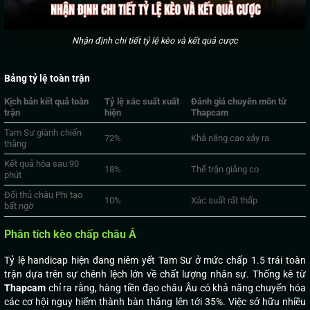
Nhận định chi tiết tỷ lệ kèo và kết quả cược
Bảng tỷ lệ toàn trận
Kịch bản kết quả toàn
Tỷ lệ xác suất xuất
Đánh giá chuyên môn từ
trận
hiện
Thapcam
Tam Sư giành chiến
72%
Khả năng cao xảy ra
thắng
Kết quả hòa sau 90
18%
Thế trận giằng co
phút
Đối thủ châu Phi tạo
10%
Xác suất rất thấp
bất ngờ
Phân tích kèo chấp châu Á
Tỷ lệ handicap hiện đang niêm yết Tam Sư ở mức chấp 1.5 trái toàn
trận dựa trên sự chênh lệch lớn về chất lượng nhân sự. Thống kê từ
Thapcam
chỉ ra rằng, hàng tiền đạo châu Âu có khả năng chuyển hóa
các cơ hội nguy hiểm thành bàn thắng lên tới 35%. Việc sở hữu nhiều