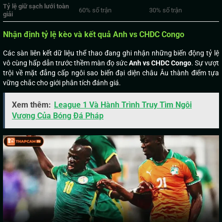
Tỷ lệ giữ sạch lưới toàn
60% số trận
30% số trận
giải
Nhận định tỷ lệ kèo và kết quả Anh vs CHDC Congo
Các sàn liên kết dữ liệu thể thao đang ghi nhận những biến động tỷ lệ
vô cùng hấp dẫn trước thềm màn đọ sức
Anh vs CHDC Congo
. Sự vượt
trội về mặt đẳng cấp ngôi sao biến đại diện châu Âu thành điểm tựa
vững chắc cho giới phân tích đánh giá.
Xem thêm:
League 1 Và Hành Trình Truy Tìm Ngôi
Vương Của Bóng Đá Pháp