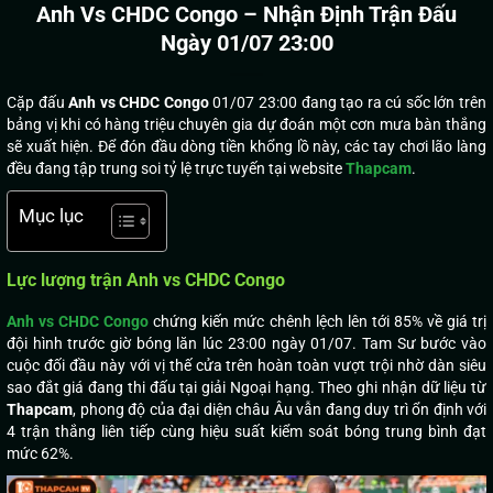
Anh Vs CHDC Congo – Nhận Định Trận Đấu
Ngày 01/07 23:00
Cặp đấu
Anh vs CHDC Congo
01/07 23:00 đang tạo ra cú sốc lớn trên
bảng vị khi có hàng triệu chuyên gia dự đoán một cơn mưa bàn thắng
sẽ xuất hiện. Để đón đầu dòng tiền khổng lồ này, các tay chơi lão làng
đều đang tập trung soi tỷ lệ trực tuyến tại website
Thapcam
.
Mục lục
Lực lượng trận Anh vs CHDC Congo
Anh vs CHDC Congo
chứng kiến mức chênh lệch lên tới 85% về giá trị
đội hình trước giờ bóng lăn lúc 23:00 ngày 01/07. Tam Sư bước vào
cuộc đối đầu này với vị thế cửa trên hoàn toàn vượt trội nhờ dàn siêu
sao đắt giá đang thi đấu tại giải Ngoại hạng. Theo ghi nhận dữ liệu từ
Thapcam
, phong độ của đại diện châu Âu vẫn đang duy trì ổn định với
4 trận thắng liên tiếp cùng hiệu suất kiểm soát bóng trung bình đạt
mức 62%.