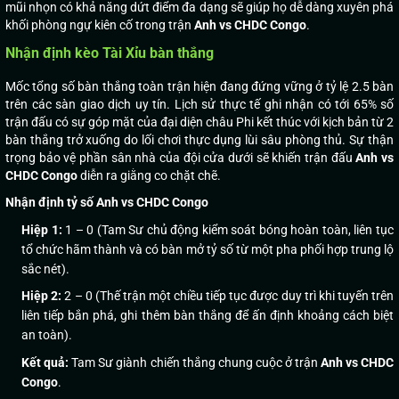
mũi nhọn có khả năng dứt điểm đa dạng sẽ giúp họ dễ dàng xuyên phá
khối phòng ngự kiên cố trong trận
Anh vs CHDC Congo
.
Nhận định kèo Tài Xỉu bàn thắng
Mốc tổng số bàn thắng toàn trận hiện đang đứng vững ở tỷ lệ 2.5 bàn
trên các sàn giao dịch uy tín. Lịch sử thực tế ghi nhận có tới 65% số
trận đấu có sự góp mặt của đại diện châu Phi kết thúc với kịch bản từ 2
bàn thắng trở xuống do lối chơi thực dụng lùi sâu phòng thủ. Sự thận
trọng bảo vệ phần sân nhà của đội cửa dưới sẽ khiến trận đấu
Anh vs
CHDC Congo
diễn ra giằng co chặt chẽ.
Nhận định tỷ số Anh vs CHDC Congo
Hiệp 1:
1 – 0 (Tam Sư chủ động kiểm soát bóng hoàn toàn, liên tục
tổ chức hãm thành và có bàn mở tỷ số từ một pha phối hợp trung lộ
sắc nét).
Hiệp 2:
2 – 0 (Thế trận một chiều tiếp tục được duy trì khi tuyến trên
liên tiếp bắn phá, ghi thêm bàn thắng để ấn định khoảng cách biệt
an toàn).
Kết quả:
Tam Sư giành chiến thắng chung cuộc ở trận
Anh vs CHDC
Congo
.