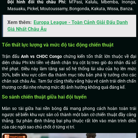
Đội hình đối thủ châu Phi:
M’Pasi, Kalulu, Mbemba, Inonga,
Masuaku, Pickel, Moutoussamy, Bongonda, Kakuta, Wissa, Banza.
Xem thêm:
Europa League - Toàn Cảnh Giải Đấu Danh
Giá Nhất Châu Âu
Tổn thất lực lượng và mức độ tác động chiến thuật
Trận đấu
Anh vs CHDC Congo
chứng kiến tổn thất lớn thuộc về đại
diện châu Phi khi tiền vệ đánh chặn trụ cột bị treo giò do nhận đủ số
thẻ phạt. Điều này làm tăng sai số hệ thống lùi sâu của họ lên mức
30%, biến khu vực cấm địa thành mục tiêu bắn phá lý tưởng cho các
chân sút châu Âu. Tam Sư cũng thiếu vắng hậu vệ cánh trái dính chấn
thương cơ đùi nhẹ nhưng mức độ ảnh hưởng không quá đáng kể.
So sánh chiến thuật giữa hai đội tuyển
Màn so tài giữa hai nền bóng đá mang phong cách hoàn toàn trái
ngược sẽ biến khu vực sân cỏ thành một bàn cờ chiến thuật đầy căng
thẳng. Sự phân định thắng bại phụ thuộc rất lớn vào màn trình diễn
của các ngôi sao chủ chốt ở từng vị trí.