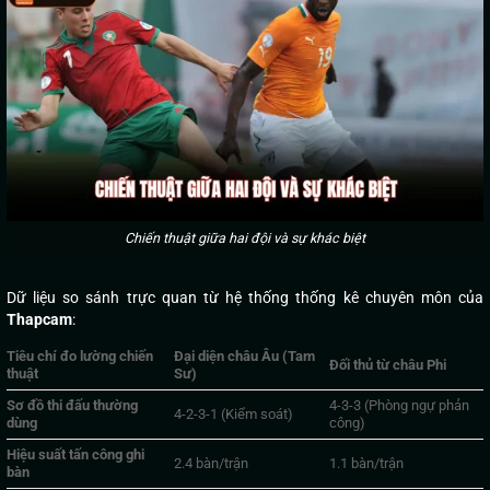
Chiến thuật giữa hai đội và sự khác biệt
Dữ liệu so sánh trực quan từ hệ thống thống kê chuyên môn của
Thapcam
:
Tiêu chí đo lường chiến
Đại diện châu Âu (Tam
Đối thủ từ châu Phi
thuật
Sư)
Sơ đồ thi đấu thường
4-3-3 (Phòng ngự phản
4-2-3-1 (Kiểm soát)
dùng
công)
Hiệu suất tấn công ghi
2.4 bàn/trận
1.1 bàn/trận
bàn