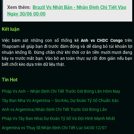
Xem thêm:
Brazil Vs Nhật Bản - Nhận Định Chi Tiết Vào
Ngày 30/06 00:00
Kết luận
Việc bám sát những con số thống kê
Anh vs CHDC Congo
trên
Thapcam sẽ giúp bạn đi trước đám đông và dễ dàng bỏ túi khoản lợi
nhuận khổng lồ. Đừng chần chừ khi thời cơ ăn tiền mười mươi đang
bày ra trước mắt bạn. Vào bờ an toàn thực sự rất đơn giản nếu bạn
biết chốt kèo dựa trên dữ liệu thật.
Tin Hot
Pháp Vs Anh – Nhận Định Chi Tiết Trước Giờ Bóng Lăn Hôm Nay
Tây Ban Nha Vs Argentina – Soi Kèo, Dự Đoán Tỷ Số Chuẩn Xác
Anh vs Argentina| Nhận Định Chi Tiết Trước Giờ Bóng Lăn
Pháp Vs Tây Ban Nha| Dự Đoán Tỷ Số Và Đội Hình Mạnh Nhất
Argentina vs Thuỵ Sĩ| Nhận Định Chi Tiết Lúc 04:00 12/07