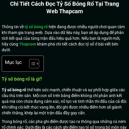
Chi Tiết Cách Đọc Tỷ Số Bóng Rổ Tại Trang
Web Thapcam
Thông tin về
tỷ số bóng rổ
hiện đang được nhiều người chơi quan tâm
khi tham gia trang web. Dựa vào dữ liệu này, bạn sẽ áp dụng để phân
tích kết quả của từng trận đấu hiệu quả hơn. Nếu bạn là người mới,
hãy cùng
Thapcam
khám phá chi tiết cách đọc tỷ số ở bài viết bên
dưới.
Mục lục
Tỷ số bóng rổ là gì?
Tỷ số bóng rổ
thể hiện sức mạnh, chiến thuật và sự phối hợp giữa các
cầu thủ trên sân. Mỗi con số trên bảng điểm không chỉ phản ánh kết
quả mà còn chứa đựng cảm xúc, nỗ lực và tinh thần thi đấu của cả đội.
Khi tiếng còi kết thúc vang lên, đội ghi được nhiều điểm hơn sẽ giành
chiến thắng, khép lại một trận đấu đầy gay cấn.
Trong bóng rổ, các pha ghi điểm được tạo ra thông qua những cú ném
rổ chính xác. Dưới đây là các cách ghi điểm tạo tỷ số trong bộ môn này