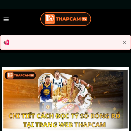
Bỏ
qua
nội
dung