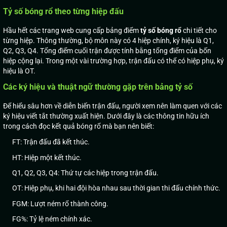
Tỷ số bóng rổ theo từng hiệp đấu
Hầu hết các trang web cung cấp bảng điểm
tỷ số bóng rổ
chi tiết cho
từng hiệp. Thông thường, bộ môn này có 4 hiệp chính, ký hiệu là Q1,
Q2, Q3, Q4. Tổng điểm cuối trận được tính bằng tổng điểm của bốn
hiệp cộng lại. Trong một vài trường hợp, trận đấu có thể có hiệp phụ, ký
hiệu là OT.
Các ký hiệu và thuật ngữ thường gặp trên bảng tỷ số
Để hiểu sâu hơn về diễn biến trận đấu, người xem nên làm quen với các
ký hiệu viết tắt thường xuất hiện. Dưới đây là các thông tin hữu ích
trong cách đọc kết quả bóng rổ mà bạn nên biết:
FT: Trận đấu đã kết thúc.
HT: Hiệp một kết thúc.
Q1, Q2, Q3, Q4: Thứ tự các hiệp trong trận đấu.
OT: Hiệp phụ, khi hai đội hòa nhau sau thời gian thi đấu chính thức.
FGM: Lượt ném rổ thành công.
FG%: Tỷ lệ ném chính xác.