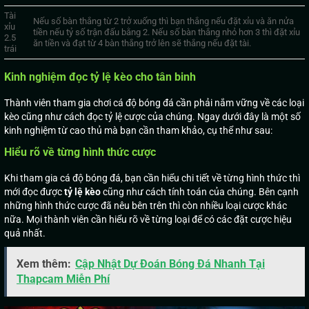
Tài
Nếu số bàn thắng từ 2 trở xuống thì bạn thắng nếu đặt xỉu và ăn nửa
xỉu
tiền nếu tỷ số trận đấu bằng 2. Nếu số bàn thắng nhỏ hơn 3 thì đặt xỉu
2.5
ăn tiền và đạt từ 4 bàn thắng trở lên sẽ thắng nếu đặt tài.
trái
Kinh nghiệm đọc tỷ lệ kèo cho tân binh
Thành viên tham gia chơi cá độ bóng đá cần phải nắm vững về các loại
kèo cũng như cách đọc tỷ lệ cược của chúng. Ngay dưới đây là một số
kinh nghiệm từ cao thủ mà bạn cần tham khảo, cụ thể như sau:
Hiểu rõ về từng hình thức cược
Khi tham gia cá độ bóng đá, bạn cần hiểu chi tiết về từng hình thức thì
mới đọc được
tỷ lệ kèo
cũng như cách tính toán của chúng. Bên cạnh
những hình thức cược đã nêu bên trên thì còn nhiều loại cược khác
nữa. Mọi thành viên cần hiểu rõ về từng loại để có các đặt cược hiệu
quả nhất.
Xem thêm:
Cập Nhật Dự Đoán Bóng Đá Nhanh Tại
Thapcam Miễn Phí