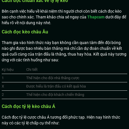
Cách đọc chuẩn xác về tỷ lệ kèo
Bên cạnh việc hiểu về khái niệm thì người chơi còn biết cách đọc kèo
sao cho chính xác. Tham khảo chia sẻ ngay của
Thapcam
dưới đây để
hiểu rõ về nội dung này nhé.
Cách đọc kèo châu Âu
Tham gia vào hình thức này bạn không cần quan tâm đến đội bóng
nào ghi được bao nhiêu bàn thắng mà chỉ cần dự đoán chuẩn về kết
quả cuối cùng của trận đấu là thắng, thua hay hòa. Kết quả này tương
ứng với các tình huống như sau:
Ký hiệu
Chi tiết
1
Thể hiện cho đội nhà thắng cược
X
Được hiểu là trận đấu có kết quả hòa
2
Thể hiện cho đội khách chiến thắng
Cách đọc tỷ lệ kèo châu Á
Cách đọc tỷ lệ cược châu Á tương đối phức tạp. Hiện nay hình thức
này có các tỷ lệ chấp cụ thể như: