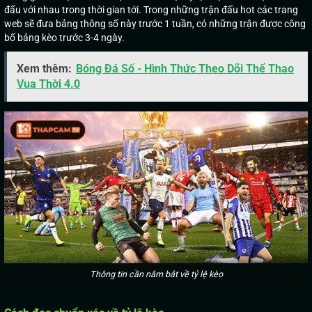
đấu với nhau trong thời gian tới. Trong những trận đấu hot các trang
web sẽ đưa bảng thông số này trước 1 tuần, có những trận được công
bố bảng kèo trước 3-4 ngày.
Xem thêm:
Bóng Đá Số - Hình Thức Theo Dõi Thể Thao
Vua Thời 4.0
Thông tin cần nắm bắt về tỷ lệ kèo