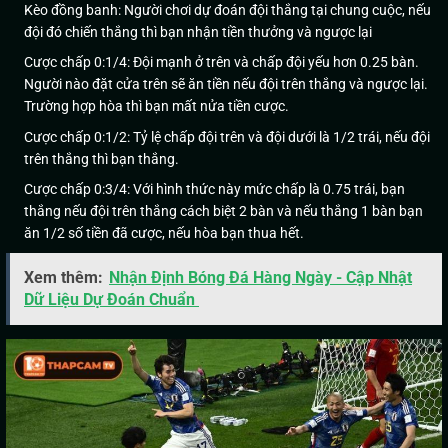
Kèo đồng banh: Người chơi dự đoán đội thắng tại chung cuộc, nếu
đội đó chiến thắng thì bạn nhận tiền thưởng và ngược lại
Cược chấp 0:1/4: Đội mạnh ở trên và chấp đội yếu hơn 0.25 bàn.
Người nào đặt cửa trên sẽ ăn tiền nếu đội trên thắng và ngược lại.
Trường hợp hòa thì bạn mất nửa tiền cược.
Cược chấp 0:1/2: Tỷ lệ chấp đội trên và đội dưới là 1/2 trái, nếu đội
trên thắng thì bạn thắng.
Cược chấp 0:3/4: Với hình thức này mức chấp là 0.75 trái, bạn
thắng nếu đội trên thắng cách biệt 2 bàn và nếu thắng 1 bàn bạn
ăn 1/2 số tiền đã cược, nếu hòa bạn thua hết.
Xem thêm:
Nhận Định Bóng Đá Hàng Ngày - Cập Nhật
Dữ Liệu Dự Đoán Chuẩn