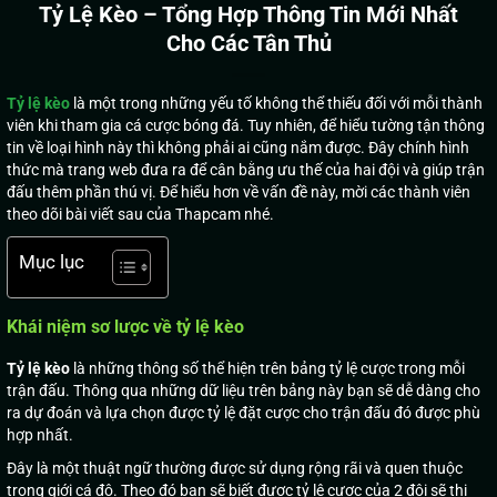
Tỷ Lệ Kèo – Tổng Hợp Thông Tin Mới Nhất
Cho Các Tân Thủ
Tỷ lệ kèo
là một trong những yếu tố không thể thiếu đối với mỗi thành
viên khi tham gia cá cược bóng đá. Tuy nhiên, để hiểu tường tận thông
tin về loại hình này thì không phải ai cũng nắm được. Đây chính hình
thức mà trang web đưa ra để cân bằng ưu thế của hai đội và giúp trận
đấu thêm phần thú vị. Để hiểu hơn về vấn đề này, mời các thành viên
theo dõi bài viết sau của Thapcam nhé.
Mục lục
Khái niệm sơ lược về tỷ lệ kèo
Tỷ lệ kèo
là những thông số thể hiện trên bảng tỷ lệ cược trong mỗi
trận đấu. Thông qua những dữ liệu trên bảng này bạn sẽ dễ dàng cho
ra dự đoán và lựa chọn được tỷ lệ đặt cược cho trận đấu đó được phù
hợp nhất.
Đây là một thuật ngữ thường được sử dụng rộng rãi và quen thuộc
trong giới cá độ. Theo đó bạn sẽ biết được tỷ lệ cược của 2 đội sẽ thi