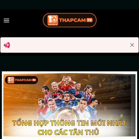
Bỏ
qua
nội
dung