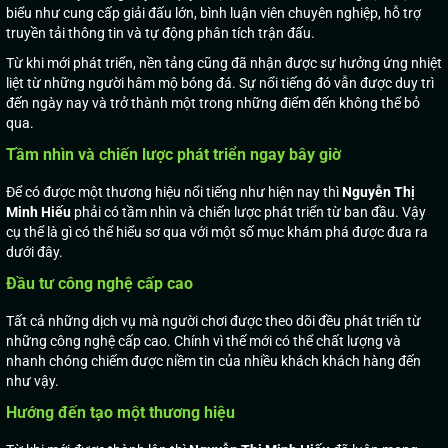
biểu như cung cấp giải đấu lớn, bình luận viên chuyên nghiệp, hỗ trợ
truyền tải thông tin và tự động phân tích trận đấu.
Từ khi mới phát triển, nền tảng cũng đã nhận được sự hưởng ứng nhiệt
liệt từ những người hâm mộ bóng đá. Sự nổi tiếng đó vẫn được duy trì
đến ngày nay và trở thành một trong những điểm đến không thể bỏ
qua.
Tầm nhìn và chiến lược phát triển ngay bây giờ
Để có được một thương hiệu nổi tiếng như hiện nay thì
Nguyễn Thị
Minh Hiếu
phải có tầm nhìn và chiến lược phát triển từ ban đầu. Vậy
cụ thể là gì có thể hiểu sơ qua với một số mục khám phá được đưa ra
dưới đây.
Đầu tư công nghệ cấp cao
Tất cả những dịch vụ mà người chơi được theo dõi đều phát triển từ
những công nghệ cấp cao. Chính vì thế mới có thể chất lượng và
nhanh chóng chiếm được niềm tin của nhiều khách khách hàng đến
như vậy.
Hướng đến tạo một thương hiệu