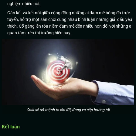
nghiệm nhiều nơi.
Gắn kết và kết nối giữa cộng đồng những ai đam mê bóng đá trực
tuyến, hỗ trợ một sân chơi cùng nhau bình luận những giải đấu yêu
thích. Cố gắng lên tỏa niềm đam mê đến nhiều hơn đối với những ai
quan tâm trên thị trường hiện nay.
Chia sẻ sứ mệnh to lớn đã, đang và sắp hướng tới
Kết luận