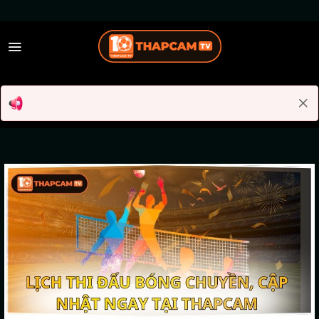
Bỏ
qua
nội
dung