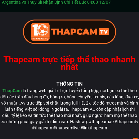
Argentina vs Thuỵ Sĩ| Nhận Định Chi Tiết Lúc 04:00 12/07
Thapcam trực tiếp thể thao nhanh
nhất
THÔNG TIN
ThapCam
là trang web giải trí trực tuyến tổng hợp, nơi bạn có thể theo
dõi các trận đấu bóng đá, bóng rổ, bóng chuyền, tennis, cầu lông, đua xe,
võ thuật...vv trực tiếp với chất lượng full HD, 2k, tốc độ mượt mà và bình
luận tiếng Việt sôi động. Ngoài ra, ThapCam AC còn cập nhật lịch thi
đấu, tỷ lệ kèo và tin tức thể thao mới nhất, giúp người hâm mộ thể thao
có những phút giây giải trí đỉnh cao. Hashtag: #thapcamac #thapcamtv
#thapcam #thapcamlive #linkthapcam