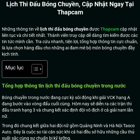
Lịch Thi Đấu Bóng Chuyền, Cập Nhật Ngay Tại
Thapcam
Những thông tin về
lịch thi đấu bóng chuyền
được
Thapcam
cập nhật
liên tục và chi tiết nhất. Thành viên truy cập dễ dàng tìm kiếm được các
tin tức mình cần. Tra cứu nhanh, tiện lợi, tổng hợp thông tin cực chuẩn,
là lựa chọn hàng đầu cho những ai đam mê bộ môn bóng chuyền đầy
kịch tính.
Mục lục
Tổng hợp thông tin lịch thi đấu bóng chuyền trong nước
Bóng chuyền trong nước đang cực kỳ sôi động khi giải VCK hạng A
đang bước vào vòng đấu cuối cùng. Hôm nay sẽ diễn ra các trận thi
đấu tranh hạng 3 và chung kết xác định đội vô địch ở cả giải nam lẫn
nữ.
Trong đó chung kết giữa hai đội nữ gồm Quảng Ninh và Hà Nội Tasco
Auto. Đây là cuộc so tài cân sức khi cả hai đều sở hữu những cầu thủ
xuất sắc cùng sự chuẩn bị kỹ lưỡng.