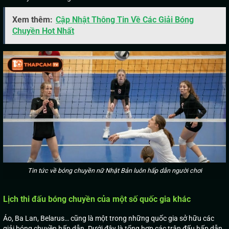
Xem thêm:
Cập Nhật Thông Tin Về Các Giải Bóng
Chuyền Hot Nhất
Tin tức về bóng chuyền nữ Nhật Bản luôn hấp dẫn người chơi
Lịch thi đấu bóng chuyền của một số quốc gia khác
Áo, Ba Lan, Belarus… cũng là một trong những quốc gia sở hữu các
giải bóng chuyền hấp dẫn. Dưới đây là tổng hợp các trận đấu hấp dẫn