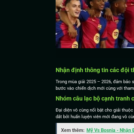
Nhận định thông tin các đội 
Trong mùa giải 2025 – 2026, đảm bảo 
bước vào chiến dịch mới cùng với tham
Nhóm câu lạc bộ cạnh tranh 
Đại diện vô cùng nổi bật cho giải thuộ
dắt bởi huấn luyện viên mới đang vô c
Xem thêm:
Mỹ Vs Bosnia - Nhận Đ