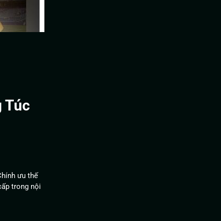
g Túc
Chính ưu thế
cấp trong nội