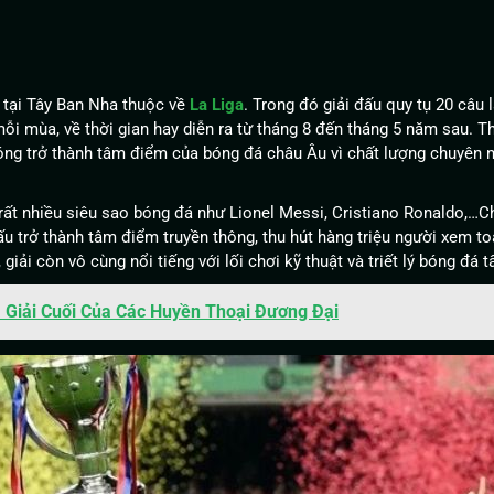
 tại Tây Ban Nha thuộc về
La Liga
. Trong đó giải đấu quy tụ 20 câu
ỗi mùa, về thời gian hay diễn ra từ tháng 8 đến tháng 5 năm sau. Th
óng trở thành tâm điểm của bóng đá châu Âu vì chất lượng chuyên
rất nhiều siêu sao bóng đá như Lionel Messi, Cristiano Ronaldo,…C
đấu trở thành tâm điểm truyền thông, thu hút hàng triệu người xem t
giải còn vô cùng nổi tiếng với lối chơi kỹ thuật và triết lý bóng đá 
 Giải Cuối Của Các Huyền Thoại Đương Đại