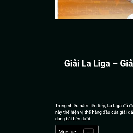
Giải La Liga – G
Trong nhiều năm liên tiếp,
La Liga
đã đ
này thể hiện vị thế hàng đầu của giải 
dung bài bên dưới.
Mục lục