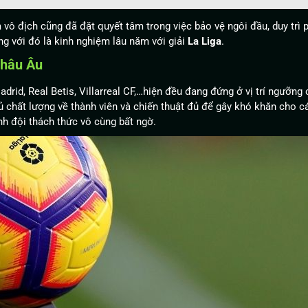
 vô địch cũng đã đặt quyết tâm trong việc bảo vệ ngôi đầu, duy trì
g với đó là kinh nghiệm lâu năm với giải
La Liga
.
châu Âu
drid, Real Betis, Villarreal CF,…hiện đều đang đứng ở vị trí ngưỡng 
 chất lượng về thành viên và chiến thuật đủ để gây khó khăn cho c
h đội thách thức vô cùng bất ngờ.