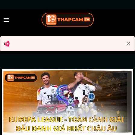
Bỏ
qua
nội
dung