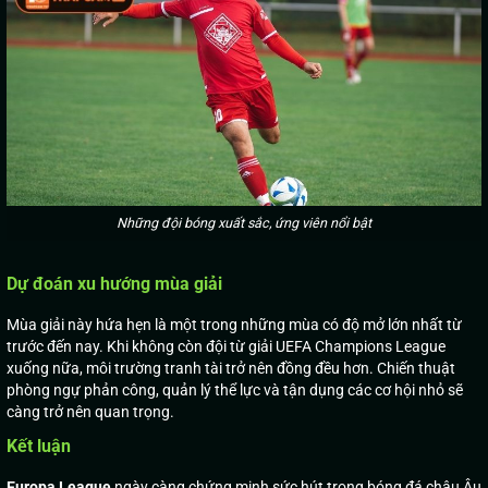
Những đội bóng xuất sắc, ứng viên nổi bật
Dự đoán xu hướng mùa giải
Mùa giải này hứa hẹn là một trong những mùa có độ mở lớn nhất từ
trước đến nay. Khi không còn đội từ giải UEFA Champions League
xuống nữa, môi trường tranh tài trở nên đồng đều hơn. Chiến thuật
phòng ngự phản công, quản lý thể lực và tận dụng các cơ hội nhỏ sẽ
càng trở nên quan trọng.
Kết luận
Europa League
ngày càng chứng minh sức hút trong bóng đá châu Âu