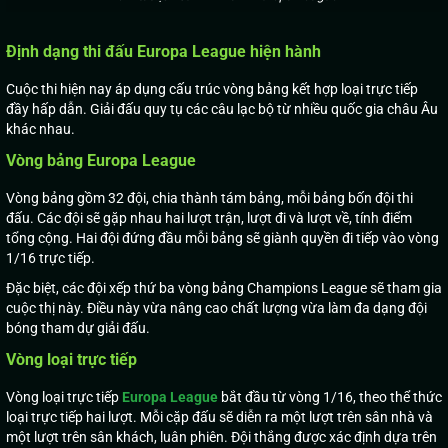
Định dạng thi đấu Europa League hiện hành
Cuộc thi hiện nay áp dụng cấu trúc vòng bảng kết hợp loại trực tiếp
đầy hấp dẫn. Giải đấu quy tụ các câu lạc bộ từ nhiều quốc gia châu Âu
khác nhau.
Vòng bảng Europa League
Vòng bảng gồm 32 đội, chia thành tám bảng, mỗi bảng bốn đội thi
đấu. Các đội sẽ gặp nhau hai lượt trận, lượt đi và lượt về, tính điểm
tổng cộng. Hai đội đứng đầu mỗi bảng sẽ giành quyền đi tiếp vào vòng
1/16 trực tiếp.
Đặc biệt, các đội xếp thứ ba vòng bảng Champions League sẽ tham gia
cuộc thị này. Điều này vừa nâng cao chất lượng vừa làm đa dạng đội
bóng tham dự giải đấu.
Vòng loại trực tiếp
Vòng loại trực tiếp
Europa League
bắt đầu từ vòng 1/16, theo thể thức
loại trực tiếp hai lượt. Mỗi cặp đấu sẽ diễn ra một lượt trên sân nhà và
một lượt trên sân khách, luân phiên. Đội thắng được xác định dựa trên