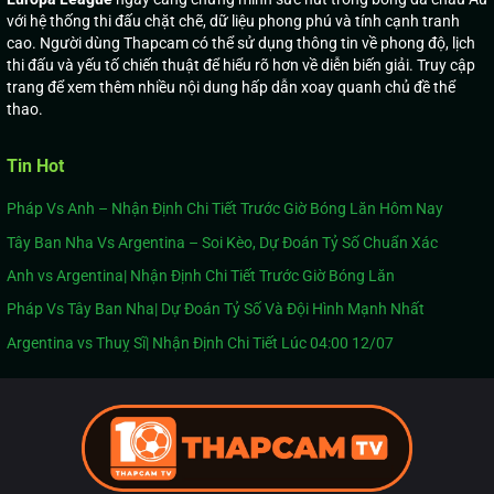
với hệ thống thi đấu chặt chẽ, dữ liệu phong phú và tính cạnh tranh
cao. Người dùng Thapcam có thể sử dụng thông tin về phong độ, lịch
thi đấu và yếu tố chiến thuật để hiểu rõ hơn về diễn biến giải. Truy cập
trang để xem thêm nhiều nội dung hấp dẫn xoay quanh chủ đề thể
thao.
Tin Hot
Pháp Vs Anh – Nhận Định Chi Tiết Trước Giờ Bóng Lăn Hôm Nay
Tây Ban Nha Vs Argentina – Soi Kèo, Dự Đoán Tỷ Số Chuẩn Xác
Anh vs Argentina| Nhận Định Chi Tiết Trước Giờ Bóng Lăn
Pháp Vs Tây Ban Nha| Dự Đoán Tỷ Số Và Đội Hình Mạnh Nhất
Argentina vs Thuỵ Sĩ| Nhận Định Chi Tiết Lúc 04:00 12/07