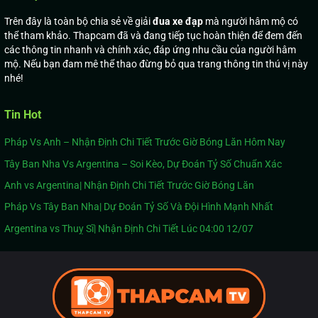
Trên đây là toàn bộ chia sẻ về giải
đua xe đạp
mà người hâm mộ có
thể tham khảo. Thapcam đã và đang tiếp tục hoàn thiện để đem đến
các thông tin nhanh và chính xác, đáp ứng nhu cầu của người hâm
mộ. Nếu bạn đam mê thể thao đừng bỏ qua trang thông tin thú vị này
nhé!
Tin Hot
Pháp Vs Anh – Nhận Định Chi Tiết Trước Giờ Bóng Lăn Hôm Nay
Tây Ban Nha Vs Argentina – Soi Kèo, Dự Đoán Tỷ Số Chuẩn Xác
Anh vs Argentina| Nhận Định Chi Tiết Trước Giờ Bóng Lăn
Pháp Vs Tây Ban Nha| Dự Đoán Tỷ Số Và Đội Hình Mạnh Nhất
Argentina vs Thuỵ Sĩ| Nhận Định Chi Tiết Lúc 04:00 12/07