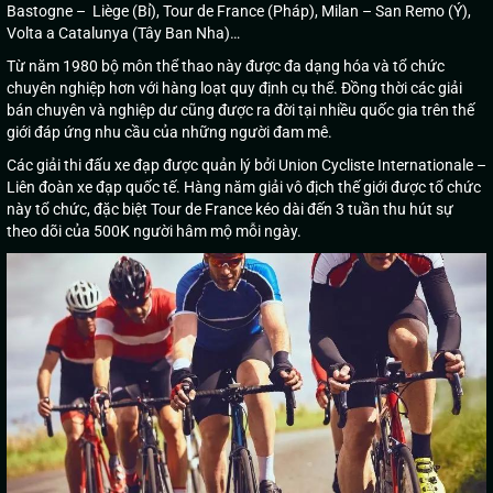
Bastogne – Liège (Bỉ), Tour de France (Pháp), Milan – San Remo (Ý),
Volta a Catalunya (Tây Ban Nha)…
Từ năm 1980 bộ môn thể thao này được đa dạng hóa và tổ chức
chuyên nghiệp hơn với hàng loạt quy định cụ thể. Đồng thời các giải
bán chuyên và nghiệp dư cũng được ra đời tại nhiều quốc gia trên thế
giới đáp ứng nhu cầu của những người đam mê.
Các giải thi đấu xe đạp được quản lý bởi Union Cycliste Internationale –
Liên đoàn xe đạp quốc tế. Hàng năm giải vô địch thế giới được tổ chức
này tổ chức, đặc biệt Tour de France kéo dài đến 3 tuần thu hút sự
theo dõi của 500K người hâm mộ mỗi ngày.