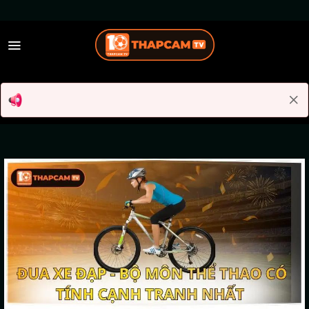
Bỏ
qua
nội
dung