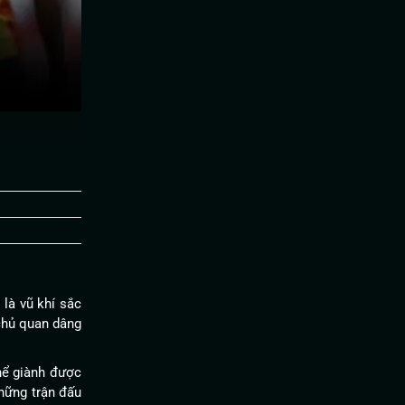
là vũ khí sắc
chủ quan dâng
thể giành được
những trận đấu