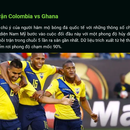
trận Colombia vs Ghana
chú ý của người hâm mộ bóng đá quốc tế với những thông số c
i diện Nam Mỹ bước vào cuộc đối đầu này với một phong độ hủy di
ỗi trận trong chuỗi 5 lần ra sân gần nhất. Dữ liệu trích xuất từ hệ 
điểm rơi phong độ chạm mốc 90%.