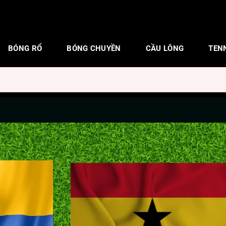
BÓNG RỔ
BÓNG CHUYỀN
CẦU LÔNG
TEN