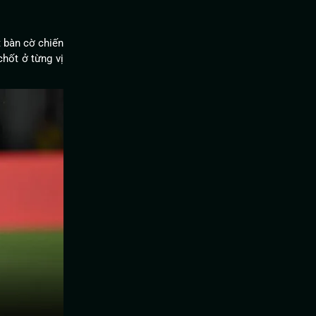
 bàn cờ chiến
chốt ở từng vị