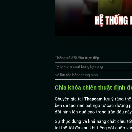
Thông số đối đầu trực tiếp
Tỷ lệ kiểm soát bóng kỳ vọng
Số lần tắc bóng trung bình
Chìa khóa chiến thuật định đ
Chuyên gia tại
Thapcam
lưu ý rằng thể
bén để tạo nên bất ngờ từ các đường 
đội hình lên quá cao trong trận đấu này
Sự thực dụng và khả năng chắt chiu tố
lợi thế tối đa sau khi tiếng còi cuộc 